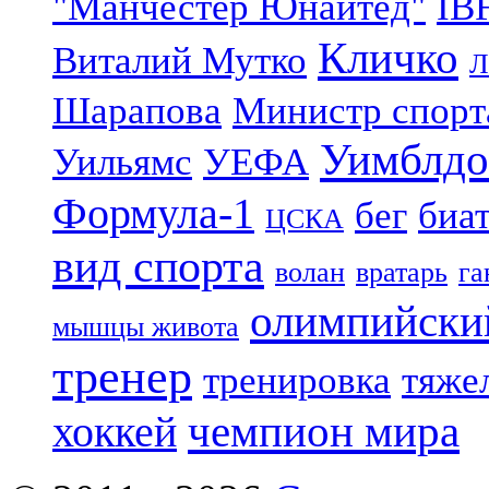
"Манчестер Юнайтед"
IB
Кличко
Виталий Мутко
Л
Шарапова
Министр спорт
Уимблдо
Уильямс
УЕФА
Формула-1
бег
биа
ЦСКА
вид спорта
волан
вратарь
га
олимпийски
мышцы живота
тренер
тренировка
тяже
чемпион мира
хоккей