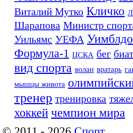
Кличко
Виталий Мутко
Л
Шарапова
Министр спорт
Уимблдо
Уильямс
УЕФА
Формула-1
бег
биа
ЦСКА
вид спорта
волан
вратарь
га
олимпийски
мышцы живота
тренер
тренировка
тяже
чемпион мира
хоккей
© 2011 - 2026
Спорт