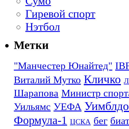
Сумо
Гиревой спорт
Нэтбол
Метки
"Манчестер Юнайтед"
IB
Кличко
Виталий Мутко
Л
Шарапова
Министр спорт
Уимблдо
Уильямс
УЕФА
Формула-1
бег
биа
ЦСКА