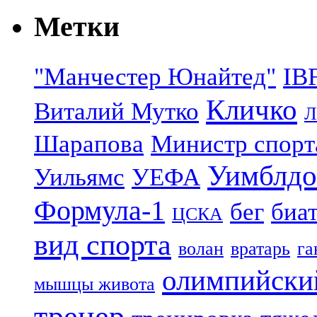
Метки
"Манчестер Юнайтед"
IB
Кличко
Виталий Мутко
Л
Шарапова
Министр спорт
Уимблдо
Уильямс
УЕФА
Формула-1
бег
биа
ЦСКА
вид спорта
волан
вратарь
га
олимпийски
мышцы живота
тренер