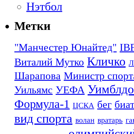
Нэтбол
Метки
"Манчестер Юнайтед"
IB
Кличко
Виталий Мутко
Л
Шарапова
Министр спорт
Уимблдо
Уильямс
УЕФА
Формула-1
бег
биа
ЦСКА
вид спорта
волан
вратарь
га
олимпийски