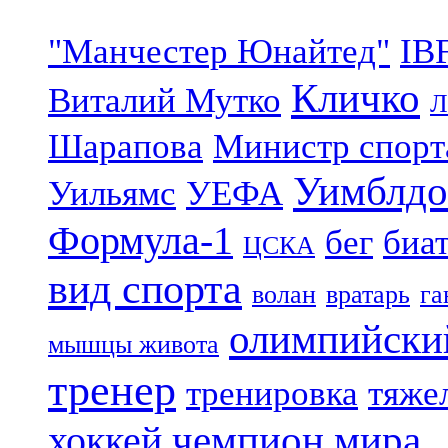
"Манчестер Юнайтед"
IB
Кличко
Виталий Мутко
Л
Шарапова
Министр спорт
Уимблдо
Уильямс
УЕФА
Формула-1
бег
биа
ЦСКА
вид спорта
волан
вратарь
га
олимпийски
мышцы живота
тренер
тренировка
тяже
чемпион мира
хоккей