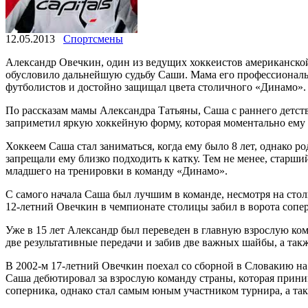
12.05.2013
Спортсмены
Александр Овечкин, один из ведущих хоккеистов американской 
обусловило дальнейшую судьбу Саши. Мама его профессиональн
футболистов и достойно защищал цвета столичного «Динамо». К
По рассказам мамы Александра Татьяны, Саша с раннего детства
заприметил яркую хоккейную форму, которая моментально ему 
Хоккеем Саша стал заниматься, когда ему было 8 лет, однако 
запрещали ему близко подходить к катку. Тем не менее, старш
младшего на тренировки в команду «Динамо».
С самого начала Саша был лучшим в команде, несмотря на столь
12-летний Овечкин в чемпионате столицы забил в ворота сопер
Уже в 15 лет Александр был переведен в главную взрослую ком
две результативные передачи и забив две важных шайбы, а такж
В 2002-м 17-летний Овечкин поехал со сборной в Словакию на
Саша дебютировал за взрослую команду страны, которая прин
соперника, однако стал самым юным участником турнира, а так