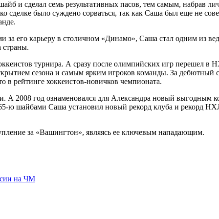
айб и сделал семь результативных пасов, тем самым, набрав ли
ко сделке было суждено сорваться, так как Саша был еще не со
анде.
 за его карьеру в столичном «Динамо», Саша стал одним из ве
 страны.
ккеистов турнира. А сразу после олимпийских игр перешел в Н
крытием сезона и самым ярким игроков команды. За дебютный се
сто в рейтинге хоккеистов-новичков чемпионата.
и. А 2008 год ознаменовался для Александра новый выгодным ко
с 65-ю шайбами Саша установил новый рекорд клуба и рекорд НХЛ
упление за «Вашингтон», являясь ее ключевым нападающим.
ссии на ЧМ