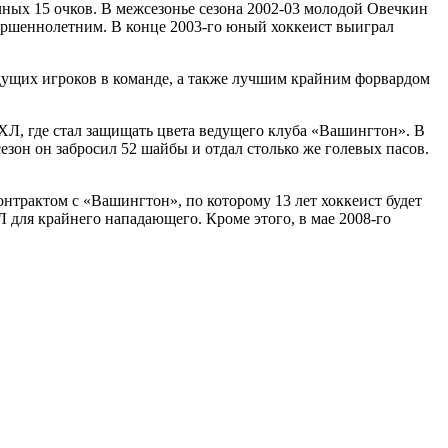
чных 15 очков. В межсезонье сезона 2002-03 молодой Овечкин
вершеннолетним. В конце 2003-го юный хоккеист выиграл
дущих игроков в команде, а также лучшим крайним форвардом
ХЛ, где стал защищать цвета ведущего клуба «Вашингтон». В
зон он забросил 52 шайбы и отдал столько же голевых пасов.
нтрактом с «Вашингтон», по которому 13 лет хоккеист будет
 для крайнего нападающего. Кроме этого, в мае 2008-го