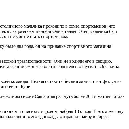
 столичного мальчика проходило в семье спортсменов, что
илась два раза чемпионкой Олимпиады. Отец мальчика был
, он не мог не стать спортсменом.
ку было два года, он на прилавке спортивного магазина
о высокой травмоопасности. Они не водили его в секцию,
ителем секции смог уговорить родителей отпускать Овечкина
воей команды. Нельзя оставить без внимания и тот факт, что
хоккеиста Буре.
 дебютном сезоне Саша отыграл чуть более 20-ти матчей, отдав
ативным и опасным игроком, набрав 18 очков. В этом же году
 нападающий всего единожды отправил шайбу в ворота