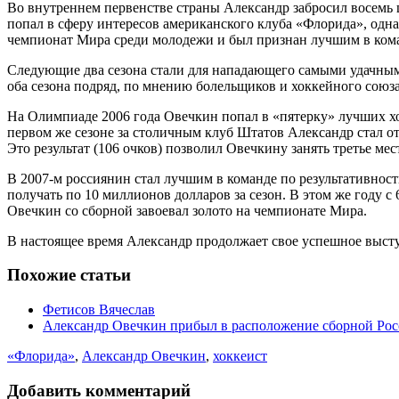
Во внутреннем первенстве страны Александр забросил восемь ш
попал в сферу интересов американского клуба «Флорида», одна
чемпионат Мира среди молодежи и был признан лучшим в ком
Следующие два сезона стали для нападающего самыми удачными
оба сезона подряд, по мнению болельщиков и хоккейного союза
На Олимпиаде 2006 года Овечкин попал в «пятерку» лучших хо
первом же сезоне за столичным клуб Штатов Александр стал от
Это результат (106 очков) позволил Овечкину занять третье ме
В 2007-м россиянин стал лучшим в команде по результативност
получать по 10 миллионов долларов за сезон. В этом же году 
Овечкин со сборной завоевал золото на чемпионате Мира.
В настоящее время Александр продолжает свое успешное выст
Похожие статьи
Фетисов Вячеслав
Александр Овечкин прибыл в расположение сборной Ро
«Флорида»
,
Александр Овечкин
,
хоккеист
Добавить комментарий