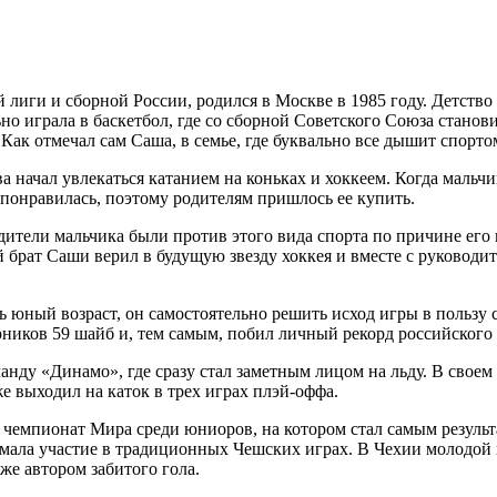
лиги и сборной России, родился в Москве в 1985 году. Детство
о играла в баскетбол, где со сборной Советского Союза станов
ак отмечал сам Саша, в семье, где буквально все дышит спортом
 начал увлекаться катанием на коньках и хоккеем. Когда мальчи
понравилась, поэтому родителям пришлось ее купить.
родители мальчика были против этого вида спорта по причине ег
ий брат Саши верил в будущую звезду хоккея и вместе с руковод
 юный возраст, он самостоятельно решить исход игры в пользу с
ников 59 шайб и, тем самым, побил личный рекорд российского 
анду «Динамо», где сразу стал заметным лицом на льду. В своем
е выходил на каток в трех играх плэй-оффа.
 чемпионат Мира среди юниоров, на котором стал самым результ
имала участие в традиционных Чешских играх. В Чехии молодой
же автором забитого гола.