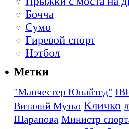
Прыжки с моста на д
Бочча
Сумо
Гиревой спорт
Нэтбол
Метки
"Манчестер Юнайтед"
IB
Кличко
Виталий Мутко
Л
Шарапова
Министр спорт