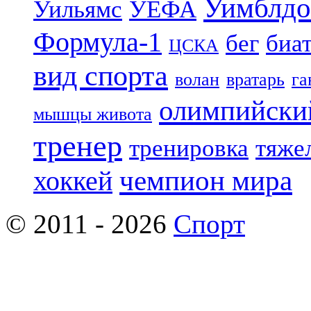
Уимблдо
Уильямс
УЕФА
Формула-1
бег
биа
ЦСКА
вид спорта
волан
вратарь
га
олимпийски
мышцы живота
тренер
тренировка
тяже
чемпион мира
хоккей
© 2011 - 2026
Спорт