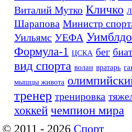
Кличко
Виталий Мутко
Л
Шарапова
Министр спорт
Уимблдо
Уильямс
УЕФА
Формула-1
бег
биа
ЦСКА
вид спорта
волан
вратарь
га
олимпийски
мышцы живота
тренер
тренировка
тяже
чемпион мира
хоккей
© 2011 - 2026
Спорт