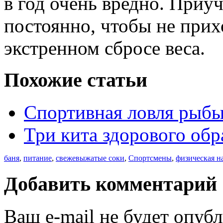
в год очень вредно. Приуч
постоянно, чтобы не прих
экстренном сбросе веса.
Похожие статьи
Спортивная ловля рыб
Три кита здорового обр
баня
,
питание
,
свежевыжатые соки
,
Спортсмены
,
физическая н
Добавить комментарий
Ваш e-mail не будет опуб