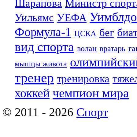
Шарапова
Министр спорт
Уимблдо
Уильямс
УЕФА
Формула-1
бег
биа
ЦСКА
вид спорта
волан
вратарь
га
олимпийски
мышцы живота
тренер
тренировка
тяже
чемпион мира
хоккей
© 2011 - 2026
Спорт