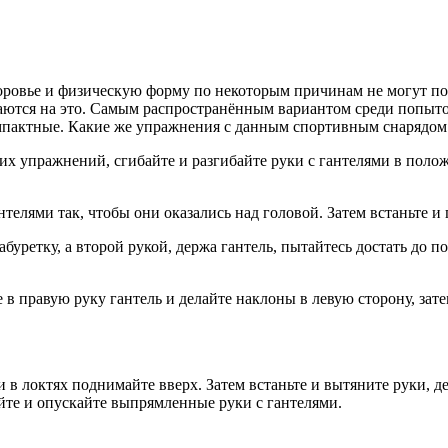
доровье и физическую форму по некоторым причинам не могут по
шаются на это. Самым распространённым вариантом среди попыт
компактные. Какие же упражнения с данным спортивным снарядо
их упражнений, сгибайте и разгибайте руки с гантелями в полож
елями так, чтобы они оказались над головой. Затем встаньте и 
ретку, а второй рукой, держа гантель, пытайтесь достать до по
правую руку гантель и делайте наклоны в левую сторону, затем
 в локтях поднимайте вверх. Затем встаньте и вытяните руки, д
йте и опускайте выпрямленные руки с гантелями.