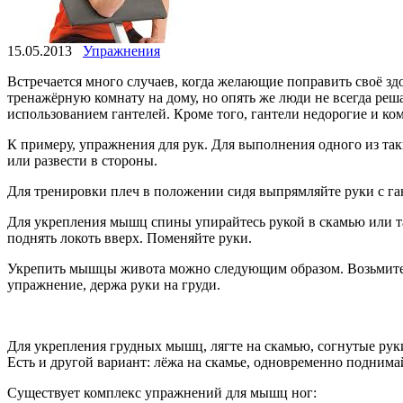
15.05.2013
Упражнения
Встречается много случаев, когда желающие поправить своё з
тренажёрную комнату на дому, но опять же люди не всегда ре
использованием гантелей. Кроме того, гантели недорогие и 
К примеру, упражнения для рук. Для выполнения одного из так
или развести в стороны.
Для тренировки плеч в положении сидя выпрямляйте руки с гант
Для укрепления мышц спины упирайтесь рукой в скамью или табу
поднять локоть вверх. Поменяйте руки.
Укрепить мышцы живота можно следующим образом. Возьмите в 
упражнение, держа руки на груди.
Для укрепления грудных мышц, лягте на скамью, согнутые руки
Есть и другой вариант: лёжа на скамье, одновременно поднима
Существует комплекс упражнений для мышц ног: