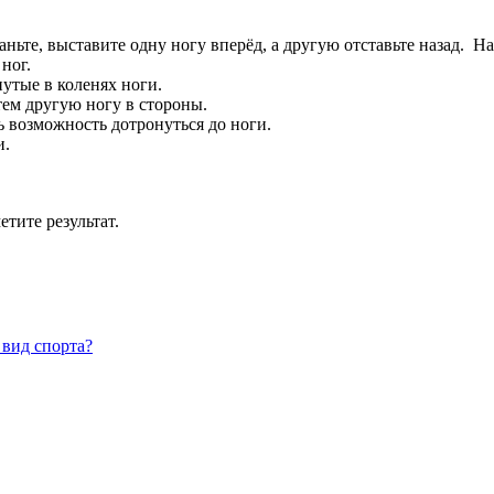
ньте, выставите одну ногу вперёд, а другую отставьте назад. Н
ног.
утые в коленях ноги.
тем другую ногу в стороны.
ь возможность дотронуться до ноги.
и.
тите результат.
 вид спорта?