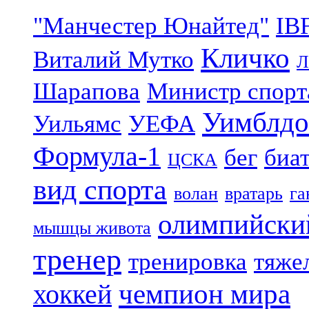
"Манчестер Юнайтед"
IB
Кличко
Виталий Мутко
Л
Шарапова
Министр спорт
Уимблдо
Уильямс
УЕФА
Формула-1
бег
биа
ЦСКА
вид спорта
волан
вратарь
га
олимпийски
мышцы живота
тренер
тренировка
тяже
чемпион мира
хоккей